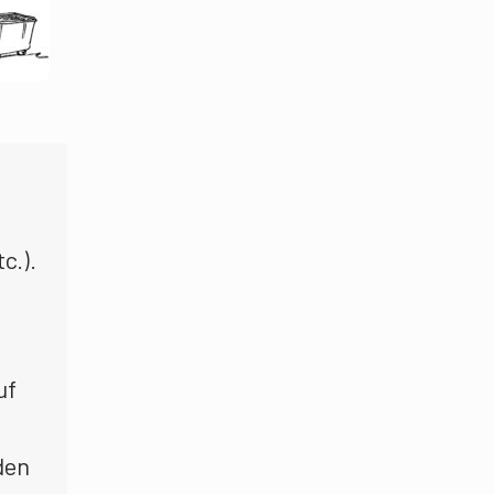
c.).
uf
den