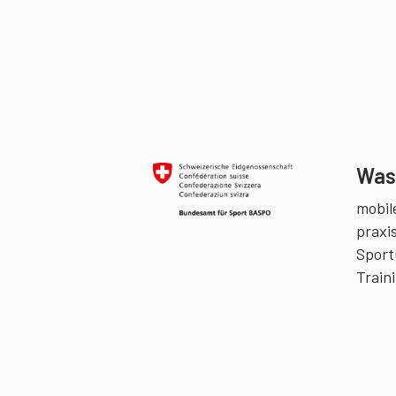
Was 
mobile
praxi
Sport
Train