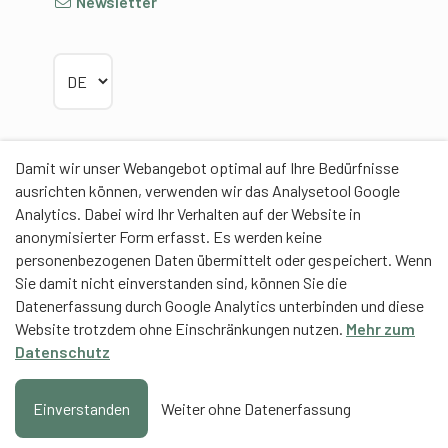
Newsletter
Sprache wählen
Damit wir unser Webangebot optimal auf Ihre Bedürfnisse
Partner
ausrichten können, verwenden wir das Analysetool Google
Analytics. Dabei wird Ihr Verhalten auf der Website in
anonymisierter Form erfasst. Es werden keine
personenbezogenen Daten übermittelt oder gespeichert. Wenn
Sie damit nicht einverstanden sind, können Sie die
Datenerfassung durch Google Analytics unterbinden und diese
Contentpartner
Website trotzdem ohne Einschränkungen nutzen.
Mehr zum
Eidgenössische Hochschule für Sport Magglingen
Datenschutz
EHSM
Trainerbildung Schweiz
Einverstanden
Weiter ohne Datenerfassung