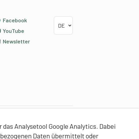
Sprache wählen
Facebook
YouTube
Newsletter
ontentpartner
das Analysetool Google Analytics. Dabei
idgenössische Hochschule
enbezogenen Daten übermittelt oder