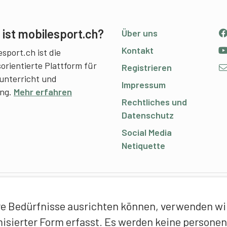
ist mobilesport.ch?
Über uns
Kontakt
sport.ch ist die
sorientierte Plattform für
Registrieren
unterricht und
Impressum
ing.
Mehr erfahren
Rechtliches und
Datenschutz
Social Media
Netiquette
C
e Bedürfnisse ausrichten können, verwenden wir 
E
ymisierter Form erfasst. Es werden keine person