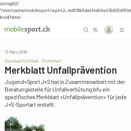
string(62)
"/mnt/cache/mobilesport/wp442_/ed518b5da414d04e43b925df61e
bool(false)
17. März 2016
Baseball/Softball – Sicherheit
Merkblatt Unfallprävention
Jugend+Sport J+S hat in Zusammenarbeit mit der
Beratungsstelle für Unfallverhütung bfu ein
spezifisches Merkblatt «Unfallprävention» für jede
J+S-Sportart erstellt.