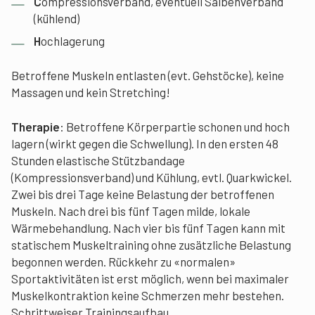
C
ompressionsverband, eventuell Salbenverband
(kühlend)
H
ochlagerung
Betroffene Muskeln entlasten (evt. Gehstöcke), keine
Massagen und kein Stretching!
Therapie
: Betroffene Körperpartie schonen und hoch
lagern (wirkt gegen die Schwellung). In den ersten 48
Stunden elastische Stützbandage
(Kompressionsverband) und Kühlung, evtl. Quarkwickel.
Zwei bis drei Tage keine Belastung der betroffenen
Muskeln. Nach drei bis fünf Tagen milde, lokale
Wärmebehandlung. Nach vier bis fünf Tagen kann mit
statischem Muskeltraining ohne zusätzliche Belastung
begonnen werden. Rückkehr zu «normalen»
Sportaktivitäten ist erst möglich, wenn bei maximaler
Muskelkontraktion keine Schmerzen mehr bestehen.
Schrittweiser Trainingsaufbau.