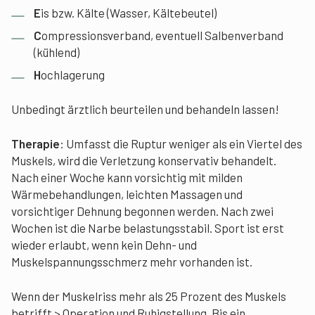
E
is bzw. Kälte (Wasser, Kältebeutel)
C
ompressionsverband, eventuell Salbenverband
(kühlend)
H
ochlagerung
Unbedingt ärztlich beurteilen und behandeln lassen!
Therapie
: Umfasst die Ruptur weniger als ein Viertel des
Muskels, wird die Verletzung konservativ behandelt.
Nach einer Woche kann vorsichtig mit milden
Wärmebehandlungen, leichten Massagen und
vorsichtiger Dehnung begonnen werden. Nach zwei
Wochen ist die Narbe belastungsstabil. Sport ist erst
wieder erlaubt, wenn kein Dehn- und
Muskelspannungsschmerz mehr vorhanden ist.
Wenn der Muskelriss mehr als 25 Prozent des Muskels
betrifft > Operation und Ruhigstellung. Bis ein