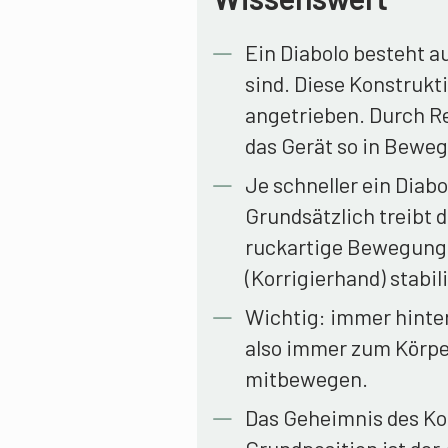
Ein Diabolo besteht a
sind. Diese Konstrukt
angetrieben. Durch Re
das Gerät so in Beweg
Je schneller ein Diabol
Grundsätzlich treibt 
ruckartige Bewegunge
(Korrigierhand) stabil
Wichtig: immer hinter
also immer zum Körper
mitbewegen.
Das Geheimnis des Korr
Grundposition ist der