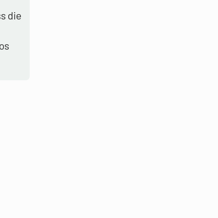
s die
los