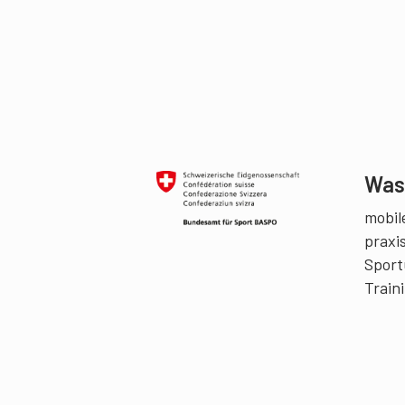
Was 
mobile
praxi
Sport
Train