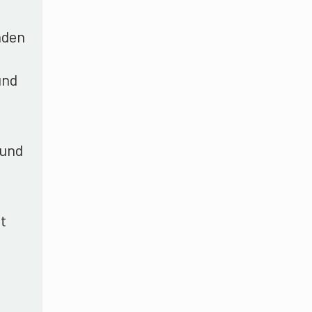
nden
und
 und
t