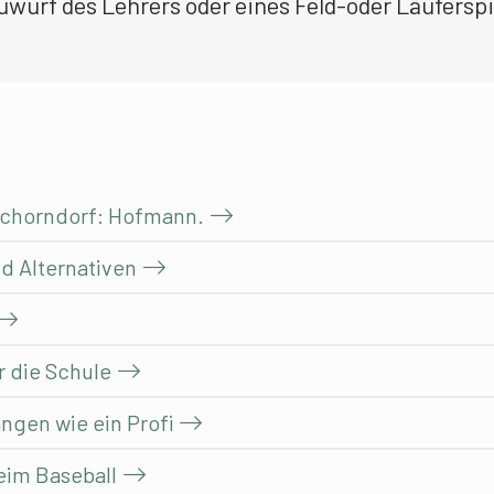
uwurf des Lehrers oder eines Feld-oder Läuferspi
. Schorndorf: Hofmann.
nd Alternativen
ür die Schule
ngen wie ein Profi
eim Baseball