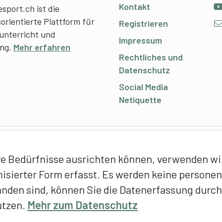
Kontakt
sport.ch ist die
sorientierte Plattform für
Registrieren
unterricht und
Impressum
ing.
Mehr erfahren
Rechtliches und
Datenschutz
Social Media
Netiquette
C
e Bedürfnisse ausrichten können, verwenden wir 
E
ymisierter Form erfasst. Es werden keine person
f
anden sind, können Sie die Datenerfassung durch
T
utzen.
Mehr zum Datenschutz