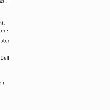
ht,
ten:
hsten
Ball
en