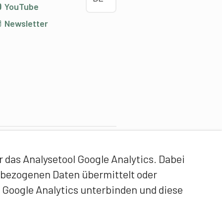
YouTube
Newsletter
ontentpartner
das Analysetool Google Analytics. Dabei
idgenössische Hochschule
enbezogenen Daten übermittelt oder
ür Sport Magglingen EHSM
 Google Analytics unterbinden und diese
rainerbildung Schweiz