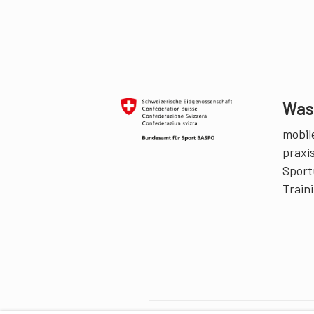
Was 
mobile
praxi
Sport
Train