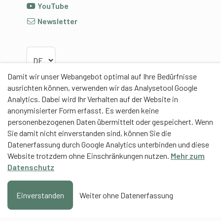
YouTube
Newsletter
Sprache wählen
Damit wir unser Webangebot optimal auf Ihre Bedürfnisse
ausrichten können, verwenden wir das Analysetool Google
Analytics. Dabei wird Ihr Verhalten auf der Website in
anonymisierter Form erfasst. Es werden keine
Partner
personenbezogenen Daten übermittelt oder gespeichert. Wenn
Sie damit nicht einverstanden sind, können Sie die
Datenerfassung durch Google Analytics unterbinden und diese
Website trotzdem ohne Einschränkungen nutzen.
Mehr zum
Datenschutz
Contentpartner
Eidgenössische Hochschule für Sport Magglingen
Einverstanden
Weiter ohne Datenerfassung
EHSM
Trainerbildung Schweiz