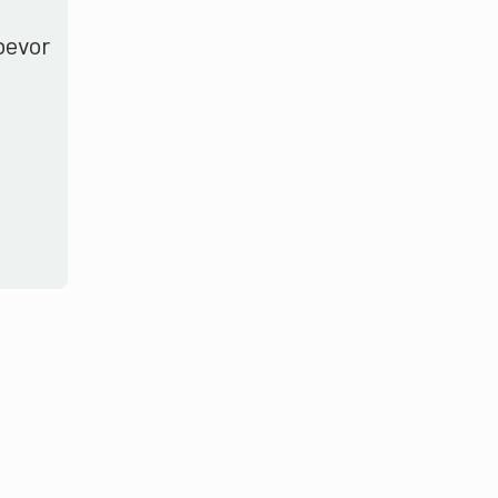
bevor