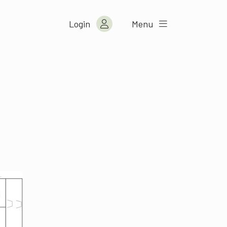
Login
Menu