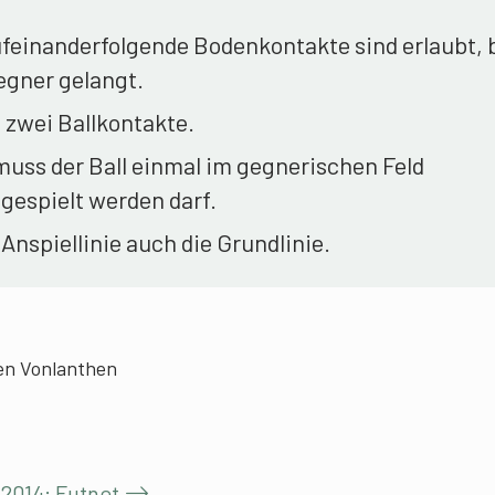
feinanderfolgende Bodenkontakte sind erlaubt, 
egner gelangt.
 zwei Ballkontakte.
uss der Ball einmal im gegnerischen Feld
 gespielt werden darf.
 Anspiellinie auch die Grundlinie.
ien Vonlanthen
2014: Futnet