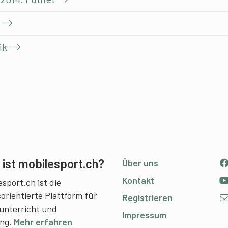
ik
ist mobilesport.ch?
Über uns
Kontakt
sport.ch ist die
sorientierte Plattform für
Registrieren
unterricht und
Impressum
ing.
Mehr erfahren