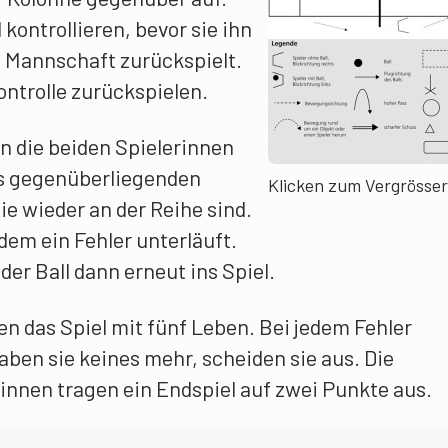
 kontrollieren, bevor sie ihn
n Mannschaft zurückspielt.
ontrolle zurückspielen.
n die beiden Spielerinnen
ls gegenüberliegenden
Klicken zum Vergrösser
ie wieder an der Reihe sind.
ndem ein Fehler unterläuft.
er Ball dann erneut ins Spiel.
n das Spiel mit fünf Leben. Bei jedem Fehler
Haben sie keines mehr, scheiden sie aus. Die
innen tragen ein Endspiel auf zwei Punkte aus.