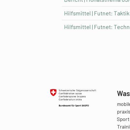
Hilfsmittel | Futnet: Taktik
Hilfsmittel | Futnet: Techn
Was 
mobile
praxi
Sport
Train