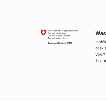
Was 
mobile
praxi
Sport
Train