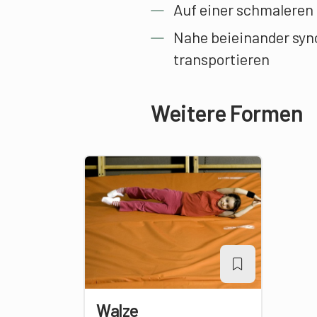
Auf einer schmaleren U
Nahe beieinander sync
transportieren
Weitere Formen
Walze