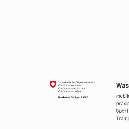
Was 
mobile
praxi
Sport
Train