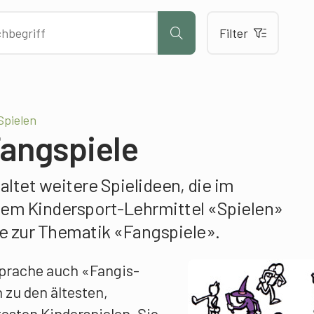
Filter
Spielen
Fangspiele
altet weitere Spielideen, die im
m Kindersport-Lehrmittel «Spielen»
ge zur Thematik «Fangspiele».
prache auch «Fangis-
 zu den ältesten,
esten Kinderspielen. Sie