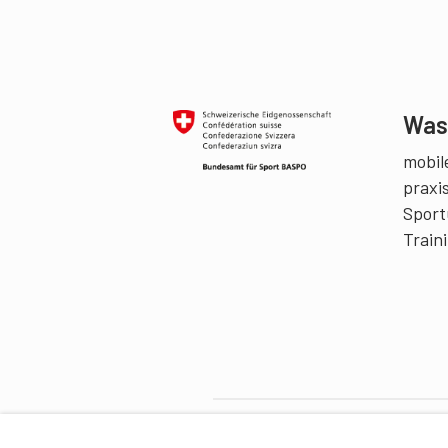
Was 
mobile
praxi
Sport
Train
Partner