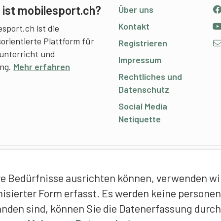
ist mobilesport.ch?
Über uns
Kontakt
sport.ch ist die
sorientierte Plattform für
Registrieren
unterricht und
Impressum
ing.
Mehr erfahren
Rechtliches und
Datenschutz
Social Media
Netiquette
C
e Bedürfnisse ausrichten können, verwenden wir 
E
ymisierter Form erfasst. Es werden keine person
f
anden sind, können Sie die Datenerfassung durch
T