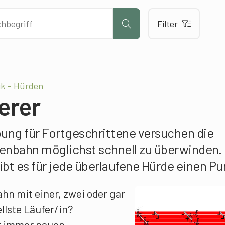
Filter
ik – Hürden
erer
bung für Fortgeschrittene versuchen die
enbahn möglichst schnell zu überwinden. 
t es für jede überlaufene Hürde einen Pu
hn mit einer, zwei oder gar
llste Läufer/in?
t immer neuen