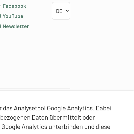
Sprache wählen
Facebook
YouTube
Newsletter
ontentpartner
das Analysetool Google Analytics. Dabei
idgenössische Hochschule
enbezogenen Daten übermittelt oder
ür Sport Magglingen EHSM
 Google Analytics unterbinden und diese
rainerbildung Schweiz