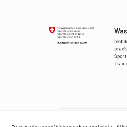
Was 
mobile
praxi
Sport
Train
Partner
Damit wir unser Webangebot optimal auf Ihr