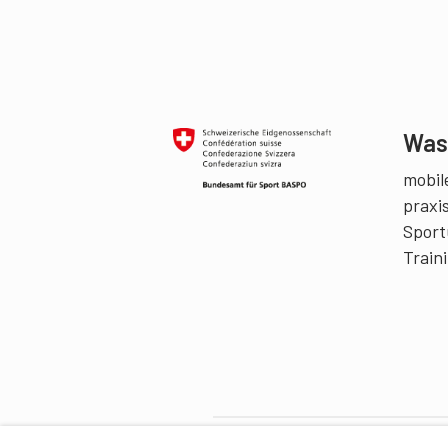
Was 
mobile
praxi
Sport
Train