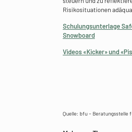
steuern und zu reflektiere
Risikosituationen adäquat
Schulungsunterlage Safe
Snowboard
Videos «Kicker» und «Pi
Quelle:
bfu – Beratungsstelle 