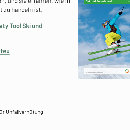
n, und sie erfahren, wie in
 zu handeln ist.
ty Tool Ski und
ste»
für Unfallverhütung