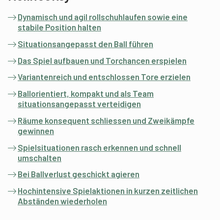
Dynamisch und agil rollschuhlaufen sowie eine
stabile Position halten
Situationsangepasst den Ball führen
Das Spiel aufbauen und Torchancen erspielen
Variantenreich und entschlossen Tore erzielen
Ballorientiert, kompakt und als Team
situationsangepasst verteidigen
Räume konsequent schliessen und Zweikämpfe
gewinnen
Spielsituationen rasch erkennen und schnell
umschalten
Bei Ballverlust geschickt agieren
Hochintensive Spielaktionen in kurzen zeitlichen
Abständen wiederholen