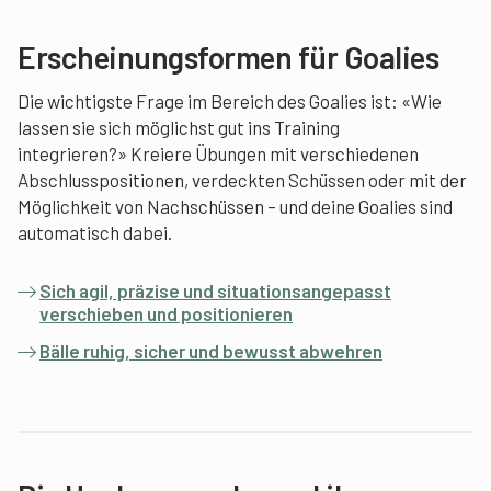
Erscheinungsformen für Goalies
Die wichtigste Frage im Bereich des Goalies ist: «Wie
lassen sie sich möglichst gut ins Training
integrieren?» Kreiere Übungen mit verschiedenen
Abschlusspositionen, verdeckten Schüssen oder mit der
Möglichkeit von Nachschüssen – und deine Goalies sind
automatisch dabei.
Sich agil, präzise und situationsangepasst
verschieben und positionieren
Bälle ruhig, sicher und bewusst abwehren