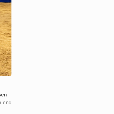
sen
niend