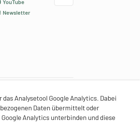
YouTube
Newsletter
ontentpartner
das Analysetool Google Analytics. Dabei
idgenössische Hochschule
enbezogenen Daten übermittelt oder
ür Sport Magglingen EHSM
 Google Analytics unterbinden und diese
rainerbildung Schweiz