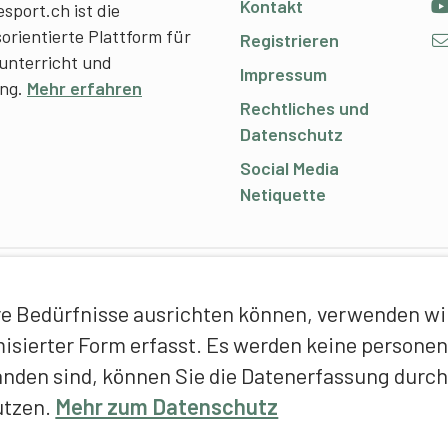
Kontakt
sport.ch ist die
sorientierte Plattform für
Registrieren
unterricht und
Impressum
ing.
Mehr erfahren
Rechtliches und
Datenschutz
Social Media
Netiquette
C
e Bedürfnisse ausrichten können, verwenden wir 
E
ymisierter Form erfasst. Es werden keine person
f
anden sind, können Sie die Datenerfassung durch
T
utzen.
Mehr zum Datenschutz