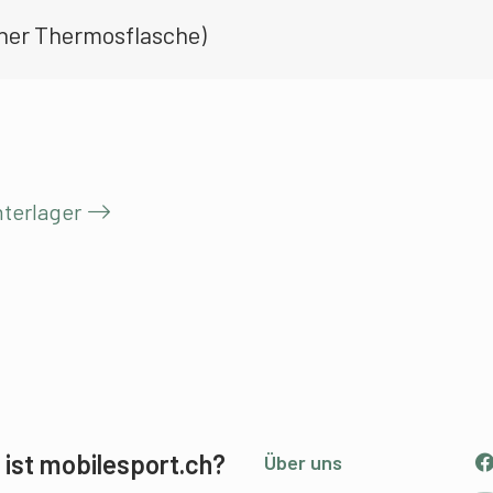
iner Thermosflasche)
terlager
ist mobilesport.ch?
Über uns