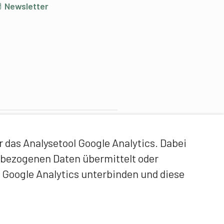
Newsletter
ontentpartner
das Analysetool Google Analytics. Dabei
idgenössische Hochschule
enbezogenen Daten übermittelt oder
ür Sport Magglingen EHSM
 Google Analytics unterbinden und diese
rainerbildung Schweiz