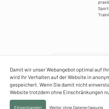
praxi
Sport
Train
Partner
Damit wir unser Webangebot optimal auf Ihr
wird Ihr Verhalten auf der Website in anon
gespeichert. Wenn Sie damit nicht einverst
Website trotzdem ohne Einschränkungen n
Einverstanden
Weiter ohne Datenerfassung