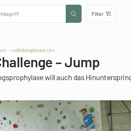
Filter
ern – «climbingiscool.ch»
Challenge – Jump
ngsprophylaxe will auch das Hinunterspri