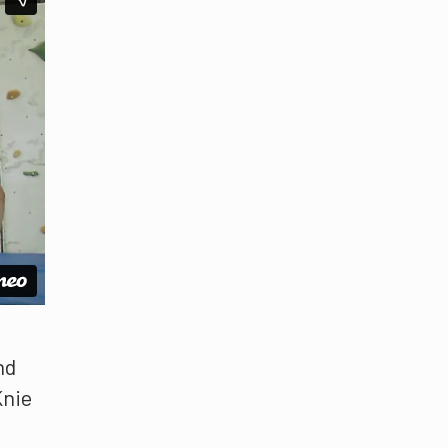
nd
Knie