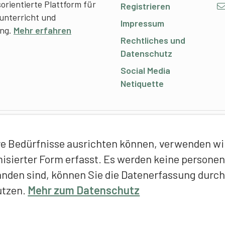
sorientierte Plattform für
Registrieren
unterricht und
Impressum
ing.
Mehr erfahren
Rechtliches und
Datenschutz
Social Media
Netiquette
C
e Bedürfnisse ausrichten können, verwenden wir 
E
ymisierter Form erfasst. Es werden keine person
f
anden sind, können Sie die Datenerfassung durch
T
utzen.
Mehr zum Datenschutz