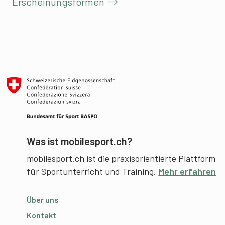
Erscheinungsformen
Was ist mobilesport.ch?
mobilesport.ch ist die praxisorientierte Plattform
für Sportunterricht und Training.
Mehr erfahren
Über uns
Kontakt