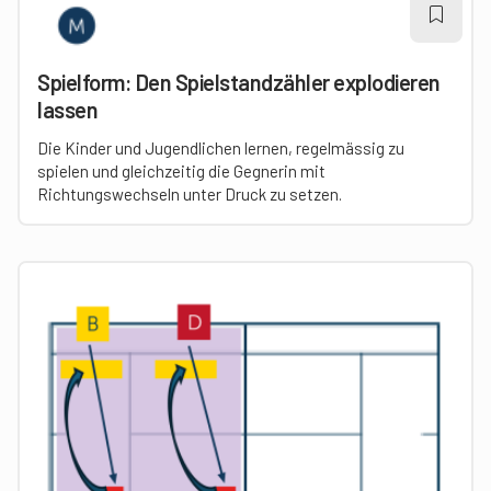
Spielform: Den Spielstandzähler explodieren
lassen
Die Kinder und Jugendlichen lernen, regelmässig zu
spielen und gleichzeitig die Gegnerin mit
Richtungswechseln unter Druck zu setzen.