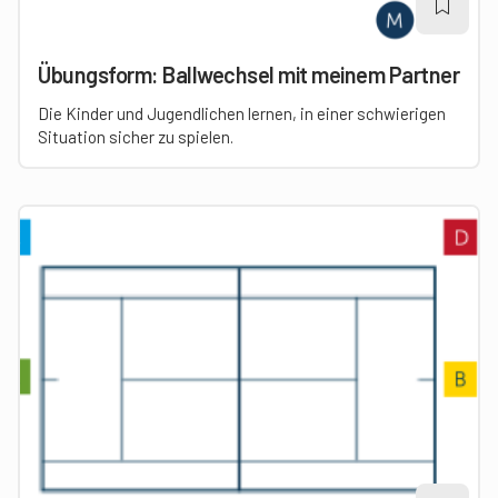
Übungsform: Ballwechsel mit meinem Partner
Die Kinder und Jugendlichen lernen, in einer schwierigen
Situation sicher zu spielen.