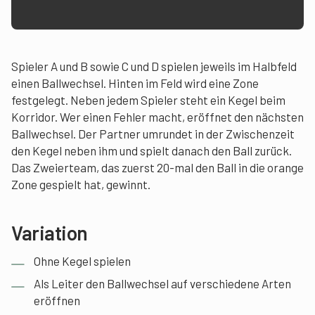
Spieler A und B sowie C und D spielen jeweils im Halbfeld
einen Ballwechsel. Hinten im Feld wird eine Zone
festgelegt. Neben jedem Spieler steht ein Kegel beim
Korridor. Wer einen Fehler macht, eröffnet den nächsten
Ballwechsel. Der Partner umrundet in der Zwischenzeit
den Kegel neben ihm und spielt danach den Ball zurück.
Das Zweierteam, das zuerst 20-mal den Ball in die orange
Zone gespielt hat, gewinnt.
Variation
Ohne Kegel spielen
Als Leiter den Ballwechsel auf verschiedene Arten
eröffnen