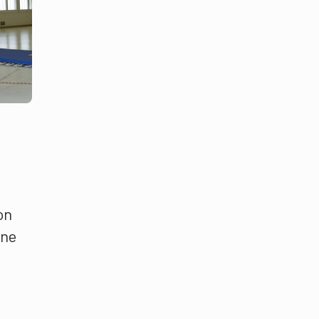
on
rne