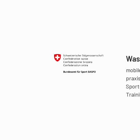
Was 
mobile
praxi
Sport
Train