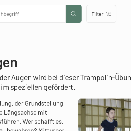
Filter
gen
 der Augen wird bei dieser Trampolin-Übu
 im speziellen gefördert.
lung, der Grundstellung
e Längsachse mit
führen. Wer schafft es,
 zu bewahren? Mitturner