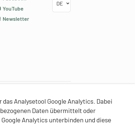
YouTube
Newsletter
ontentpartner
das Analysetool Google Analytics. Dabei
idgenössische Hochschule
enbezogenen Daten übermittelt oder
ür Sport Magglingen EHSM
 Google Analytics unterbinden und diese
rainerbildung Schweiz