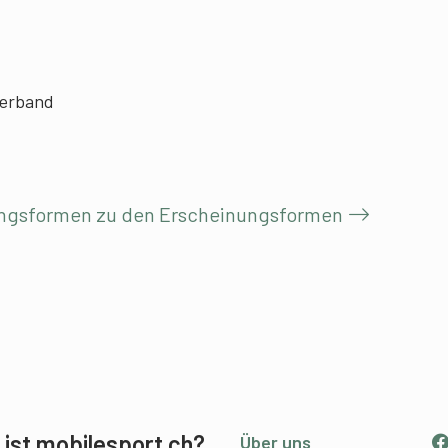
verband
iningsformen zu den Erscheinungsformen
ist mobilesport.ch?
Über uns