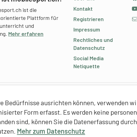
Kontakt
sport.ch ist die
sorientierte Plattform für
Registrieren
unterricht und
Impressum
ing.
Mehr erfahren
Rechtliches und
Datenschutz
Social Media
Netiquette
C
e Bedürfnisse ausrichten können, verwenden wir 
E
ymisierter Form erfasst. Es werden keine person
f
anden sind, können Sie die Datenerfassung durch
T
utzen.
Mehr zum Datenschutz