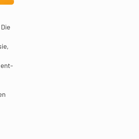
 Die
sie,
 ent-
en