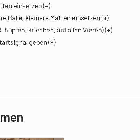
tten einsetzen (
–
)
e Bälle, kleinere Matten einsetzen (
+
)
. hüpfen, kriechen, auf allen Vieren) (
+
)
tartsignal geben (
+
)
rmen