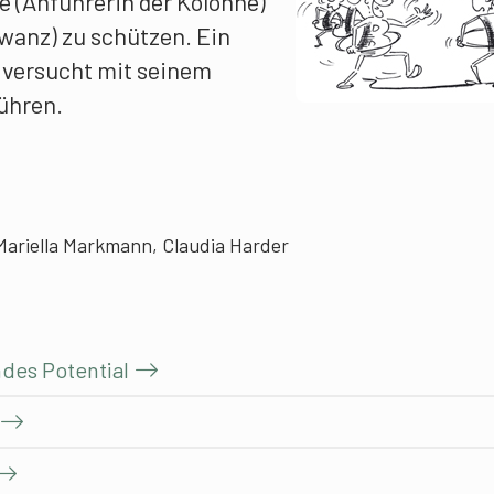
e (Anführerin der Kolonne)
wanz) zu schützen. Ein
) versucht mit seinem
ühren.
 Mariella Markmann, Claudia Harder
des Potential