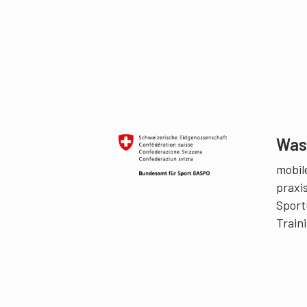
Was 
mobile
praxi
Sport
Train