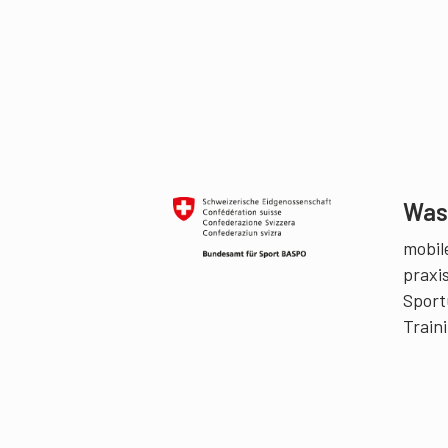
Was 
mobile
praxi
Sport
Train