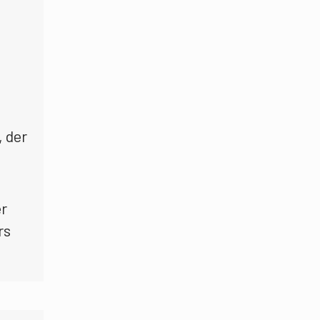
, der
er
rs