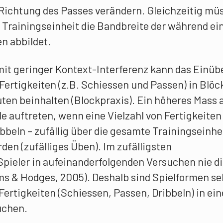
 Richtung des Passes verändern. Gleichzeitig mü
ie Trainingseinheit die Bandbreite der während ei
en abbildet.
it geringer Kontext-Interferenz kann das Einüb
i Fertigkeiten (z.B. Schiessen und Passen) in Blö
uten beinhalten (Blockpraxis). Ein höheres Mass 
 auftreten, wenn eine Vielzahl von Fertigkeiten 
bbeln – zufällig über die gesamte Trainingseinhe
den (zufälliges Üben). Im zufälligsten
Spieler in aufeinanderfolgenden Versuchen nie d
ams & Hodges, 2005). Deshalb sind Spielformen se
Fertigkeiten (Schiessen, Passen, Dribbeln) in ein
uchen.