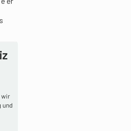
e er
s
iz
 wir
g und