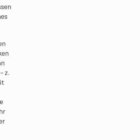
ssen
nes
en
cken
an
– z.
it
ie
hr
er