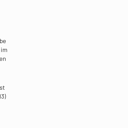
abe
 im
ren
st
13)