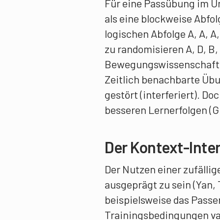
Für eine Passübung im Un
als eine blockweise Abfo
logischen Abfolge A, A, A,
zu randomisieren A, D, B, 
Bewegungswissenschaften
Zeitlich benachbarte Übu
gestört (interferiert). Do
besseren Lernerfolgen (Gü
Der Kontext-Inte
Der Nutzen einer zufällig
ausgeprägt zu sein (Yan,
beispielsweise das Passe
Trainingsbedingungen var