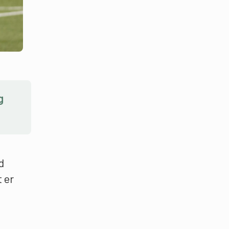
g
d
 er