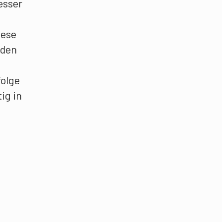
esser
iese
 den
folge
ig in