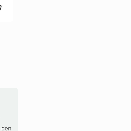
i
n den