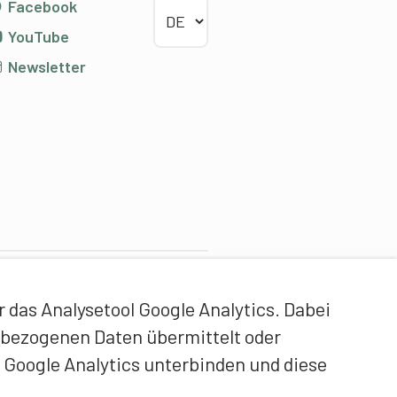
Sprache wählen
Facebook
YouTube
Newsletter
ontentpartner
das Analysetool Google Analytics. Dabei
idgenössische Hochschule
enbezogenen Daten übermittelt oder
ür Sport Magglingen EHSM
 Google Analytics unterbinden und diese
rainerbildung Schweiz