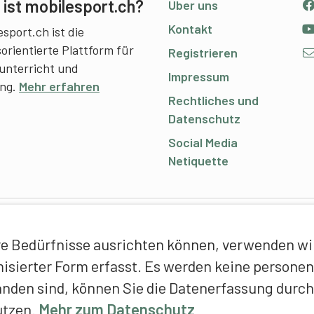
ist mobilesport.ch?
Über uns
Kontakt
sport.ch ist die
sorientierte Plattform für
Registrieren
unterricht und
Impressum
ing.
Mehr erfahren
Rechtliches und
Datenschutz
Social Media
Netiquette
C
e Bedürfnisse ausrichten können, verwenden wir 
E
ymisierter Form erfasst. Es werden keine person
f
anden sind, können Sie die Datenerfassung durch
T
utzen.
Mehr zum Datenschutz