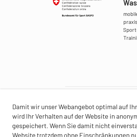
Was 
mobile
praxi
Sport
Train
Partner
Damit wir unser Webangebot optimal auf Ihr
wird Ihr Verhalten auf der Website in anon
gespeichert. Wenn Sie damit nicht einverst
Website trotzdem ohne Einschränkungen n