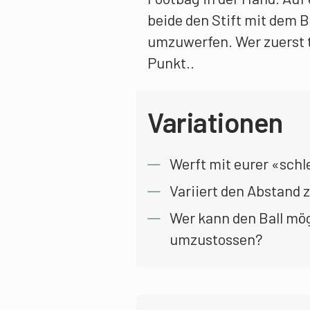
beide den Stift mit dem B
umzuwerfen. Wer zuerst 
Punkt..
Variationen
Werft mit eurer «schl
Variiert den Abstand 
Wer kann den Ball mög
umzustossen?