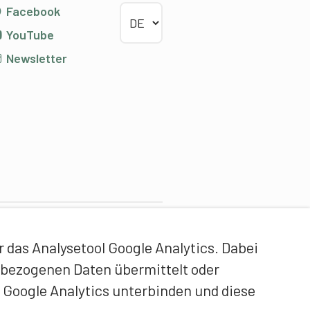
Sprache wählen
Facebook
YouTube
Newsletter
ontentpartner
das Analysetool Google Analytics. Dabei
idgenössische Hochschule
enbezogenen Daten übermittelt oder
ür Sport Magglingen EHSM
 Google Analytics unterbinden und diese
rainerbildung Schweiz