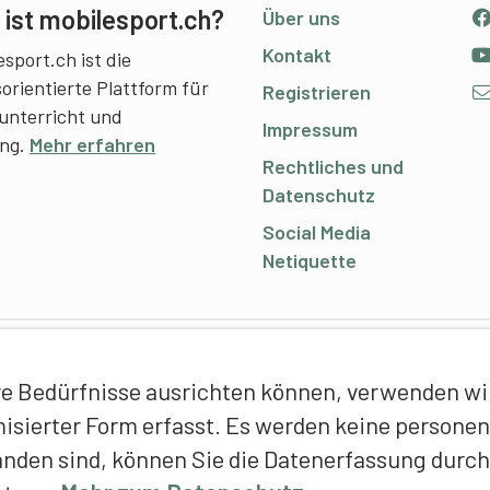
ist mobilesport.ch?
Über uns
Kontakt
sport.ch ist die
sorientierte Plattform für
Registrieren
unterricht und
Impressum
ing.
Mehr erfahren
Rechtliches und
Datenschutz
Social Media
Netiquette
C
e Bedürfnisse ausrichten können, verwenden wir 
E
ymisierter Form erfasst. Es werden keine person
f
anden sind, können Sie die Datenerfassung durch
T