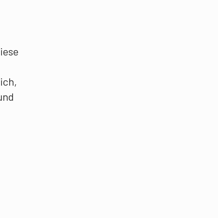
diese
ich,
 und