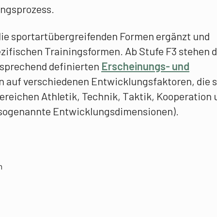
ngs­prozess.
die sportartübergreifenden Formen ergänzt und
ezifischen Trainingsformen. Ab Stufe F3 stehen 
tsprechend definierten
Erschei­nungs- und
n auf verschiedenen Entwicklungsfaktoren, die s
erei­chen Athletik, Technik, Taktik, Koope­ration
(sogenannte Entwicklungsdimensionen).
n