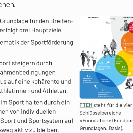
chen.
 Grundlage für den Breiten-
rfolgt drei Hauptziele:
tematik der Sportförderung
port steigern durch
 Rahmenbedingungen
us auf eine kohärente und
thletinnen und Athleten.
im Sport halten durch ein
FTEM
steht für die vier
hen von individuellen
Schlüsselbereiche
 Sport und Sportsystem auf
«Foundation» (Fundam
Grundlagen, Basis),
eg aktiv zu bleiben.