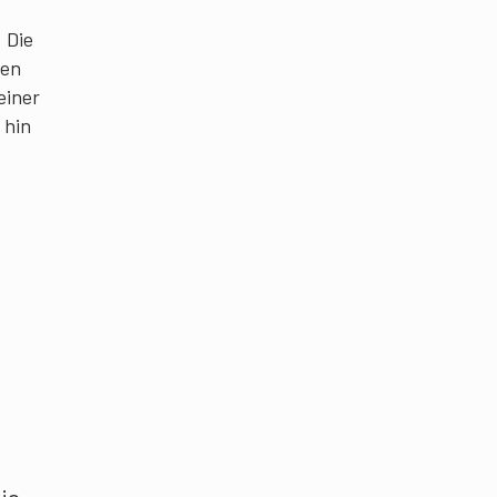
 Die
sen
einer
 hin