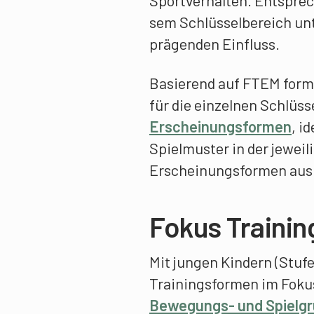
Sportverhalten. Entsprech
sem Schlüsselbereich unt
prägenden Einfluss.
Basierend auf FTEM formu
für die einzelnen Schlüs
Erscheinungsformen
, i
Spielmuster in der jewei­
Erscheinungsformen ausb
Fokus Traini
Mit jungen Kindern (Stuf
Trainingsformen im Fokus.
Bewegungs- und Spielg