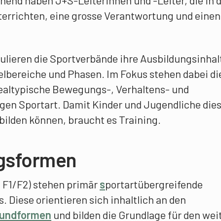
end ha­ben J+S-Leiterinnen und -Leiter, die in d
errichten, eine grosse Verantwortung und einen
lieren die Sportverbände ihre Ausbildungsinhal
selbereiche und Phasen. Im Fokus stehen dabei di
dealtypische Bewegungs-, Verhal­tens- und
ligen Sportart. Damit Kinder und Ju­gendliche die
ilden können, braucht es Training.
ngsformen
e F1/F2) stehen primär
s
portartübergreifende
 Diese orientieren sich inhaltlich an den
rundformen
und bilden die Grundlage für den wei