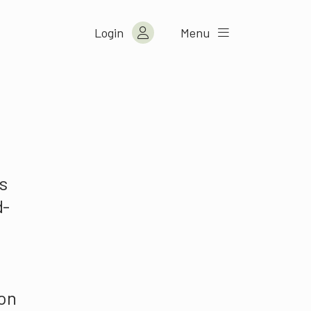
Login
Menu
s
d­
von