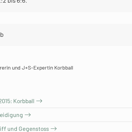
:2 bis 6:6.
rb
hrerin und J+S-Expertin Korbball
2015: Korbball
rteidigung
griff und Gegenstoss