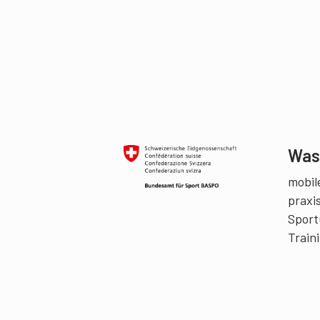
Was 
mobile
praxi
Sport
Train