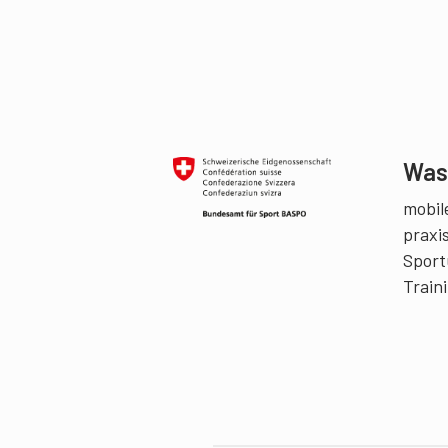
Was 
mobile
praxi
Sport
Train