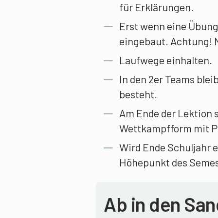
für Erklärungen.
Erst wenn eine Übung
eingebaut. Achtung! N
Laufwege einhalten.
In den 2er Teams blei
besteht.
Am Ende der Lektion s
Wettkampfform mit P
Wird Ende Schuljahr e
Höhepunkt des Semes
Ab in den San