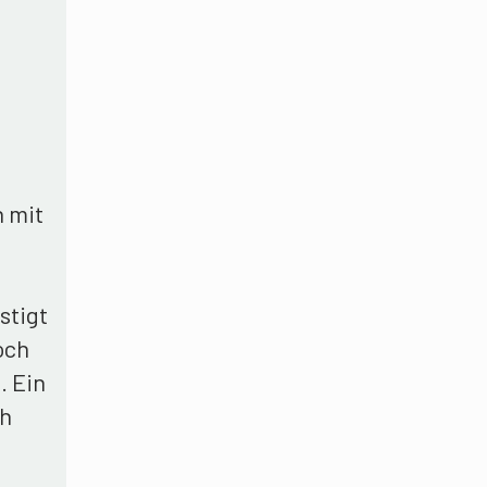
n mit
stigt
och
. Ein
ch