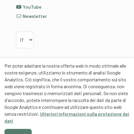
YouTube
Newsletter
Scegliere la lingua
Per poter adattare la nostra offerta web in modo ottimale alle
Partner
vostre esigenze, utilizziamo lo strumento di analisi Google
Analytics. Ciò significa, che il vostro comportamento sul sito
web viene registrato in forma anonima. Di conseguenza, non
vengono trasmessi o memorizzati dati personali. Se non siete
d'accordo, potete interrompere la raccolta dei dati da parte di
Google Analytics e continuare ad utilizzare questo sito web
Partner di contenuti
senza restrizioni.
Ulteriori informazioni sulla protezione dei
Scuola universitaria federale dello Sport Macolin
dati
SUFSM (DE/FR)