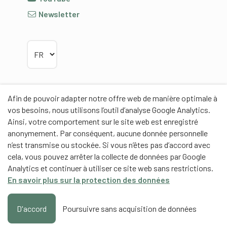
Newsletter
Choisir la langue
Afin de pouvoir adapter notre offre web de manière optimale à
Partenaires
vos besoins, nous utilisons l’outil d’analyse Google Analytics.
Ainsi, votre comportement sur le site web est enregistré
anonymement. Par conséquent, aucune donnée personnelle
n’est transmise ou stockée. Si vous n’êtes pas d’accord avec
cela, vous pouvez arrêter la collecte de données par Google
Analytics et continuer à utiliser ce site web sans restrictions.
Partenaires de contenus
En savoir plus sur la protection des données
Haute école fédérale de sport de Macolin HEFSM
Formation des entraîneurs Suisse
D'accord
Poursuivre sans acquisition de données