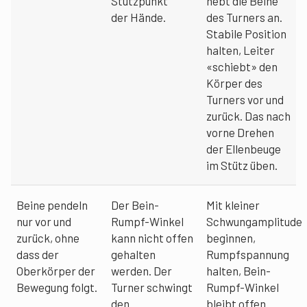
Stützpunkt
hebt die Beine
der Hände.
des Turners an.
Stabile Position
halten, Leiter
«schiebt» den
Körper des
Turners vor und
zurück. Das nach
vorne Drehen
der Ellenbeuge
im Stütz üben.
Beine pendeln
Der Bein-
Mit kleiner
nur vor und
Rumpf-Winkel
Schwungamplitude
zurück, ohne
kann nicht offen
beginnen,
dass der
gehalten
Rumpfspannung
Oberkörper der
werden. Der
halten, Bein-
Bewegung folgt.
Turner schwingt
Rumpf-Winkel
den
bleibt offen.