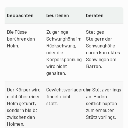
beobachten
beurteilen
beraten
Die Füsse
Zu geringe
Stetiges
berühren den
Schwunghöhe im
Steigern der
Holm.
Rückschwung,
Schwunghöhe
oder die
durch korrektes
Körperspannung
Schwingen am
wird nicht
Barren.
gehalten.
Der Körper wird
Gewichtsverlagerung
Im Stütz vorlings
nicht über einen
findet nicht
am Boden
Holm geführt,
statt.
seitlich hüpfen
sondern bleibt
zum erneuten
zwischen den
Stütz vorlings.
Holmen.