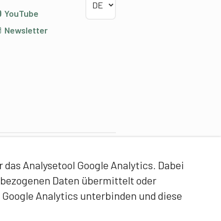
YouTube
Newsletter
ontentpartner
das Analysetool Google Analytics. Dabei
idgenössische Hochschule
enbezogenen Daten übermittelt oder
ür Sport Magglingen EHSM
 Google Analytics unterbinden und diese
rainerbildung Schweiz