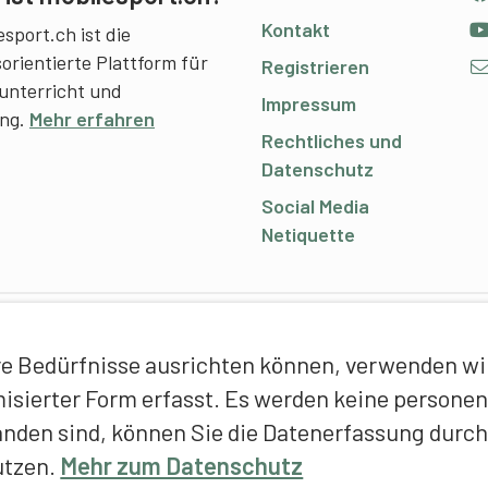
Kontakt
sport.ch ist die
sorientierte Plattform für
Registrieren
unterricht und
Impressum
ing.
Mehr erfahren
Rechtliches und
Datenschutz
Social Media
Netiquette
C
e Bedürfnisse ausrichten können, verwenden wir 
E
ymisierter Form erfasst. Es werden keine person
f
anden sind, können Sie die Datenerfassung durch
T
utzen.
Mehr zum Datenschutz