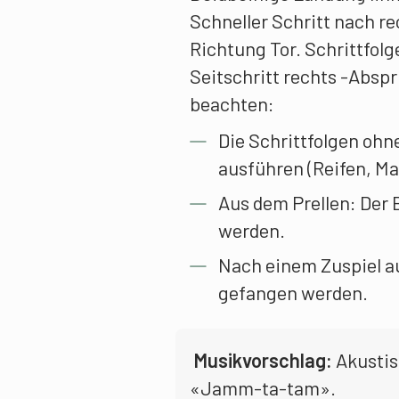
Schneller Schritt nach rec
Richtung Tor. Schrittfol
Seitschritt rechts -Absp
beachten:
Die Schrittfolgen ohne
ausführen (Reifen, Ma
Aus dem Prellen: Der 
werden.
Nach einem Zuspiel au
gefangen werden.
Musikvorschlag:
Akustis
«Jamm-ta-tam».