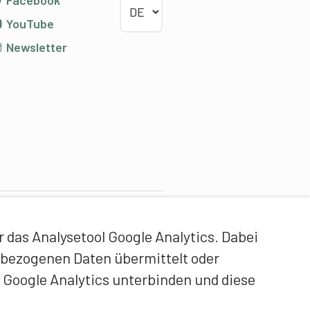
YouTube
Newsletter
ontentpartner
das Analysetool Google Analytics. Dabei
idgenössische Hochschule
enbezogenen Daten übermittelt oder
ür Sport Magglingen EHSM
 Google Analytics unterbinden und diese
rainerbildung Schweiz