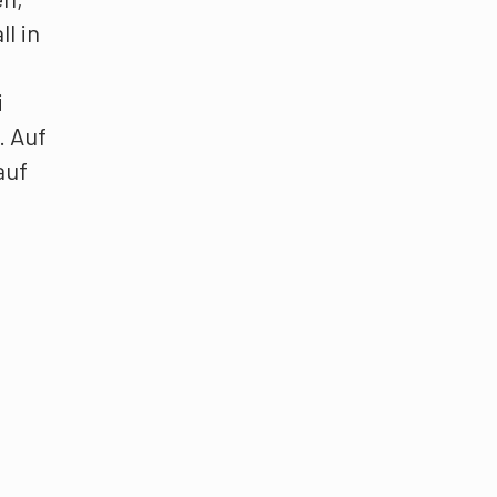
l in
i
. Auf
auf