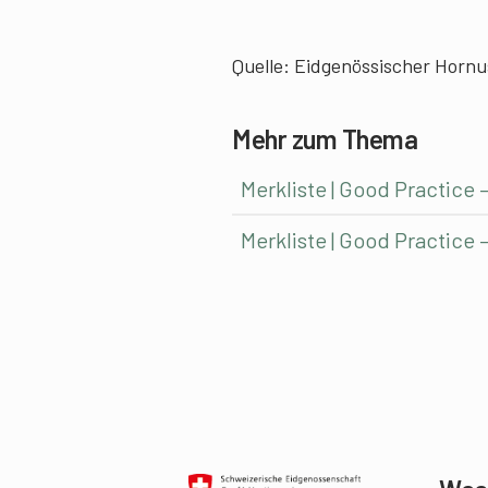
Hornusser geschickter und
Psy
erlangen die grundlegenden
die
Quelle: Eidgenössischer Horn
Fähigkeiten für
gee
erfolgreiches Hornussen.
Hor
Mehr zum Thema
Merkliste | Good Practice
Merkliste | Good Practice