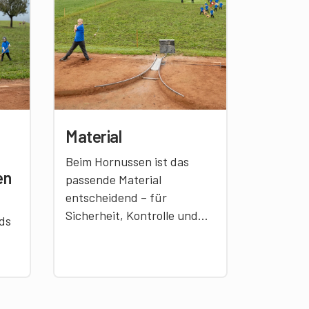
Material
Beim Hornussen ist das
en
passende Material
entscheidend – für
Sicherheit, Kontrolle und
ds
Erfolg. Von Helm über
Schindel bis zu Stecken und
Träf: Als Leiterin oder
ten
Leiter prüfst du
regelmässig, ob alles optimal