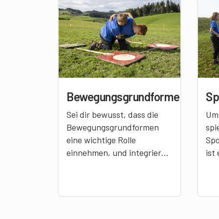
Bewegungsgrundformen
Sp
Sei dir bewusst, dass die
Um 
Bewegungsgrundformen
spi
eine wichtige Rolle
Spo
einnehmen, und integriere
ist
verschiedene
Spi
Bewegungsgrundformen
Vor
regelmässig in dein Training.
bew
So werden deine
Spi
Hornusserinnen und
ent