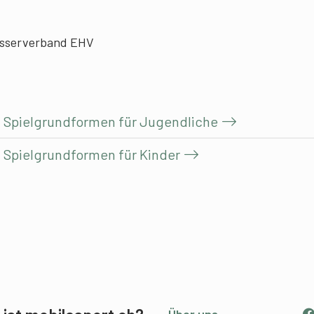
definieren. Entsprechen
che und Kooperation. In
sind die
sem Beitrag findest du
Erscheinungsformen für
usserverband EHV
ignete Beispiele für das
dich als Leiterin oder Lei
nussen.
Hornussen wegweisend. 
bilden den wichtigen
Ausgangspunkt, um dei
 – Spielgrundformen für Jugendliche
Aktivitäten und Training
zu planen und
 – Spielgrundformen für Kinder
durchzuführen
Über uns