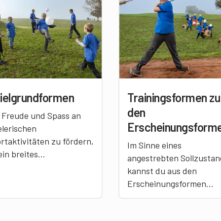
ielgrundformen
Trainingsformen zu
den
Freude und Spass an
Erscheinungsform
elerischen
rtaktivitäten zu fördern,
Im Sinne eines
 ein breites
angestrebten Sollzustan
elverständnis von
kannst du aus den
teil. Viele
Erscheinungsformen
egungsintensive
konkrete Lernziele ablei
elgrundformen
und Trainingsformen
wickeln Athletik, Taktik,