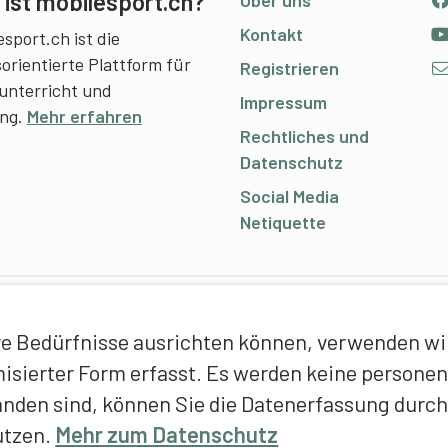
ist mobilesport.ch?
Kontakt
sport.ch ist die
sorientierte Plattform für
Registrieren
unterricht und
Impressum
ing.
Mehr erfahren
Rechtliches und
Datenschutz
Social Media
Netiquette
C
e Bedürfnisse ausrichten können, verwenden wir 
E
ymisierter Form erfasst. Es werden keine person
f
anden sind, können Sie die Datenerfassung durch
T
utzen.
Mehr zum Datenschutz