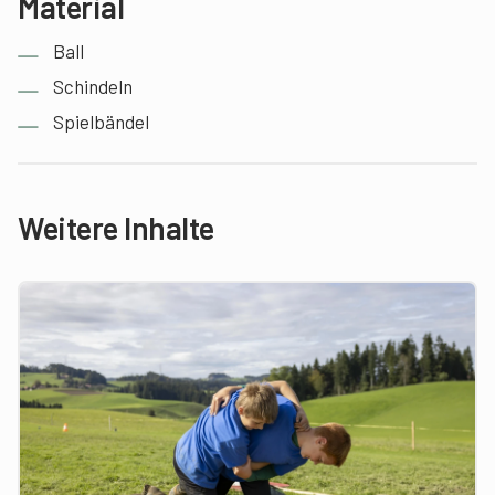
Material
Ball
Schindeln
Spielbändel
Weitere Inhalte