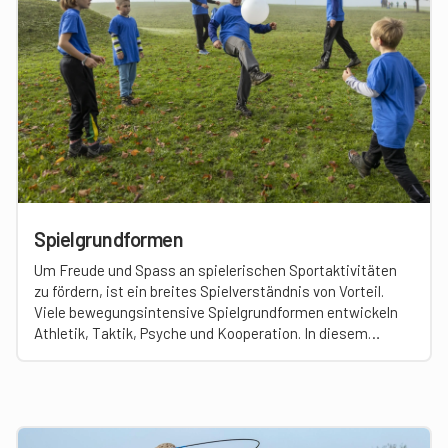
Spielgrundformen
Um Freude und Spass an spielerischen Sportaktivitäten
zu fördern, ist ein breites Spielverständnis von Vorteil.
Viele bewegungsintensive Spielgrundformen entwickeln
Athletik, Taktik, Psyche und Kooperation. In diesem
Beitrag findest du geeignete Beispiele für das Hornussen.