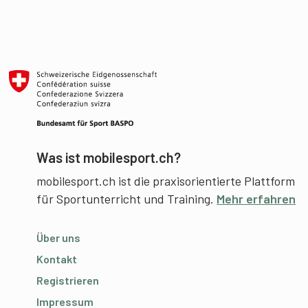
Was ist mobilesport.ch?
mobilesport.ch ist die praxisorientierte Plattform
für Sportunterricht und Training.
Mehr erfahren
Über uns
Kontakt
Registrieren
Impressum