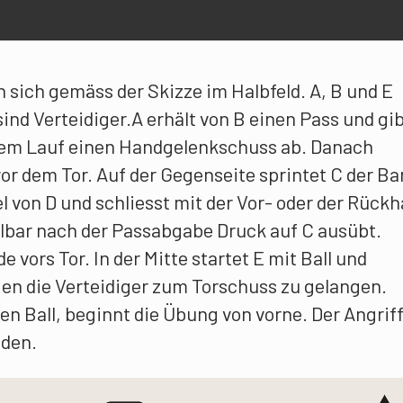
n sich gemäss der Skizze im Halbfeld. A, B und E
sind Verteidiger.A erhält von B einen Pass und gib
 dem Lauf einen Handgelenkschuss ab. Danach
vor dem Tor. Auf der Gegenseite sprintet C der B
el von D und schliesst mit der Vor- oder der Rück
lbar nach der Passabgabe Druck auf C ausübt.
 vors Tor. In der Mitte startet E mit Ball und
gen die Verteidiger zum Torschuss zu gelangen.
den Ball, beginnt die Übung von vorne. Der Angrif
nden.