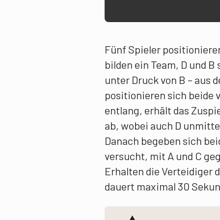
Fünf Spieler positioniere
bilden ein Team, D und B 
unter Druck von B – aus
positionieren sich beide 
entlang, erhält das Zuspi
ab, wobei auch D unmitte
Danach begeben sich beide
versucht, mit A und C ge
Erhalten die Verteidiger 
dauert maximal 30 Seku