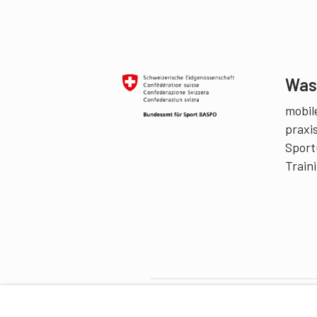
Was 
mobile
praxi
Sport
Train
Partner