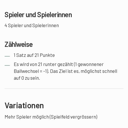
Spieler und Spielerinnen
4 Spieler und Spielerinnen
Zählweise
1 Satz auf 21 Punkte
Es wird von 21 runter gezählt (1 gewonnener
Ballwechsel = -1). Das Ziel ist es, möglichst schnell
auf 0 zu sein.
Variationen
Mehr Spieler möglich (Spielfeld vergrössern)