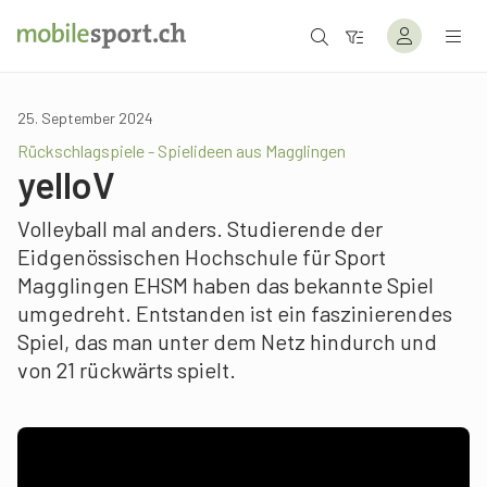
25. September 2024
Rückschlagspiele - Spielideen aus Magglingen
yelloV
Volleyball mal anders. Studierende der
Eidgenössischen Hochschule für Sport
Magglingen EHSM haben das bekannte Spiel
umgedreht. Entstanden ist ein faszinierendes
Spiel, das man unter dem Netz hindurch und
von 21 rückwärts spielt.