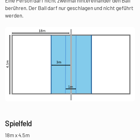
Eine Person darf nicht zweimal hintereinander den Ball
berühren. Der Ball darf nur geschlagen und nicht geführt
werden.
Spielfeld
18m x 4.5m