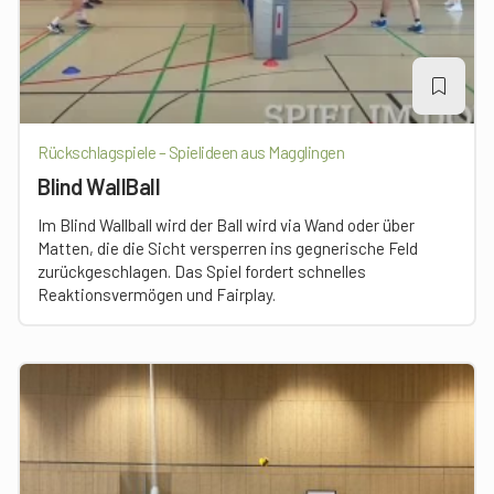
Rückschlagspiele – Spielideen aus Magglingen
Blind WallBall
Im Blind Wallball wird der Ball wird via Wand oder über
Matten, die die Sicht versperren ins gegnerische Feld
zurückgeschlagen. Das Spiel fordert schnelles
Reaktionsvermögen und Fairplay.