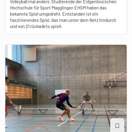
Volleyball mal anders. Studierende der Eidgenössischen
Hochschule für Sport Magglingen EHSM haben das
bekannte Spiel umgedreht. Entstanden ist ein
faszinierendes Spiel, das man unter dem Netz hindurch
und von 21 rückwärts spielt.