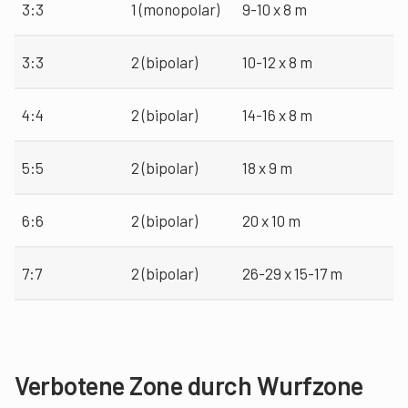
3:3
1 (monopolar)
9-10 x 8 m
3:3
2 (bipolar)
10-12 x 8 m
4:4
2 (bipolar)
14-16 x 8 m
5:5
2 (bipolar)
18 x 9 m
6:6
2 (bipolar)
20 x 10 m
7:7
2 (bipolar)
26-29 x 15-17 m
Verbotene Zone durch Wurfzone