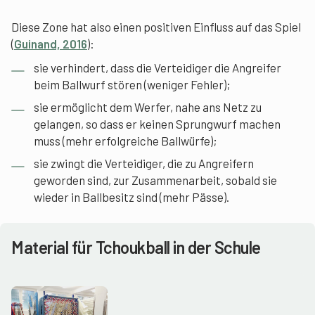
Diese Zone hat also einen positiven Einfluss auf das Spiel
(
Guinand, 2016
):
sie verhindert, dass die Verteidiger die Angreifer
beim Ballwurf stören (weniger Fehler);
sie ermöglicht dem Werfer, nahe ans Netz zu
gelangen, so dass er keinen Sprungwurf machen
muss (mehr erfolgreiche Ballwürfe);
sie zwingt die Verteidiger, die zu Angreifern
geworden sind, zur Zusammenarbeit, sobald sie
wieder in Ballbesitz sind (mehr Pässe).
Material für Tchoukball in der Schule