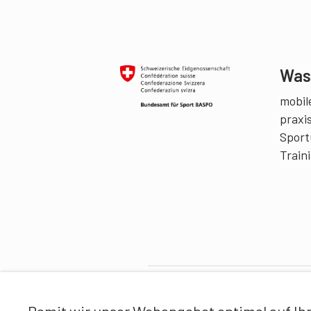
Was 
mobile
praxi
Sport
Train
Partner
Damit wir unser Webangebot optimal auf Ihr