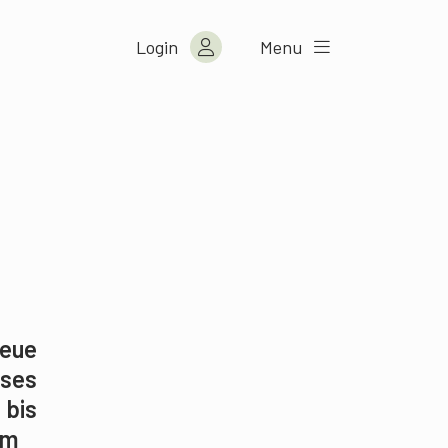
Login
Menu
neue
eses
 bis
im