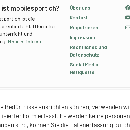
ist mobilesport.ch?
Über uns
Kontakt
sport.ch ist die
sorientierte Plattform für
Registrieren
unterricht und
Impressum
ing.
Mehr erfahren
Rechtliches und
Datenschutz
Social Media
Netiquette
C
e Bedürfnisse ausrichten können, verwenden wir 
E
ymisierter Form erfasst. Es werden keine person
f
anden sind, können Sie die Datenerfassung durch
T