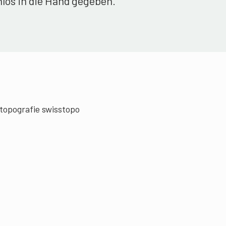
los in die Hand gegeben.
opografie swisstopo