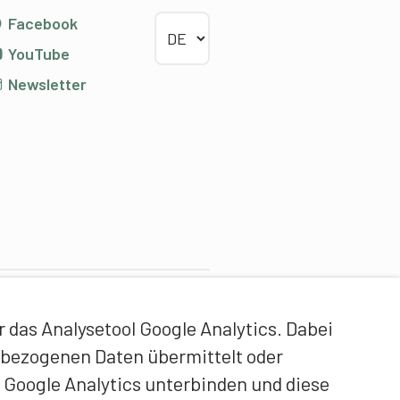
Sprache wählen
Facebook
YouTube
Newsletter
ontentpartner
das Analysetool Google Analytics. Dabei
idgenössische Hochschule
enbezogenen Daten übermittelt oder
ür Sport Magglingen EHSM
 Google Analytics unterbinden und diese
rainerbildung Schweiz