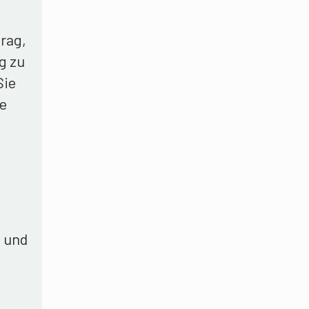
rag,
g zu
Sie
he
n und