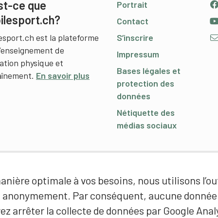
st-ce que
Portrait
ilesport.ch?
Contact
esport.ch est la plateforme
S’inscrire
l’enseignement de
Impressum
cation physique et
Bases légales et
raînement.
En savoir plus
protection des
données
Nétiquette des
médias sociaux
nière optimale à vos besoins, nous utilisons l’out
é anonymement. Par conséquent, aucune donnée p
ez arrêter la collecte de données par Google Analy