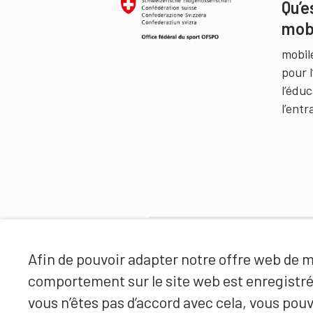
Qu’e
mob
mobil
pour 
l’édu
l’ent
Partenaires
Afin de pouvoir adapter notre offre web de ma
comportement sur le site web est enregistr
vous n’êtes pas d’accord avec cela, vous pouv