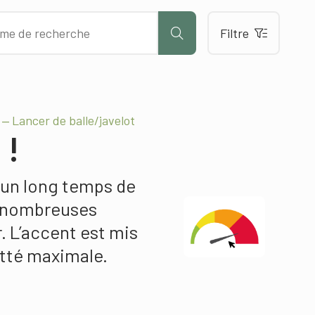
Filtre
 ‒ Lancer de balle/javelot
 !
 un long temps de
 nombreuses
r. L’accent est mis
etté maximale.