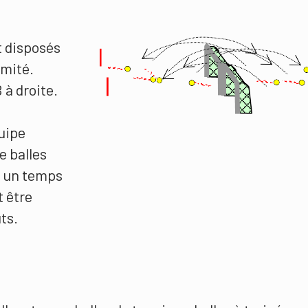
t disposés
imité.
 à droite.
uipe
e balles
n un temps
t être
ts.