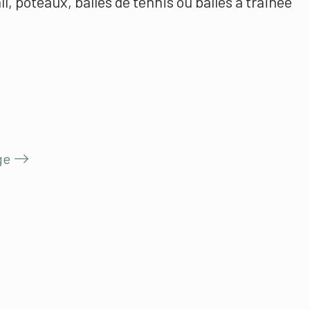
ll, poteaux, balles de tennis ou balles à trainée
ge