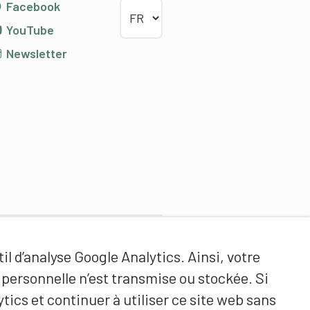
Choisir la langue
Facebook
YouTube
Newsletter
Partenaires de contenus
il d’analyse Google Analytics. Ainsi, votre
Haute école fédérale de sport
ersonnelle n’est transmise ou stockée. Si
de Macolin HEFSM
tics et continuer à utiliser ce site web sans