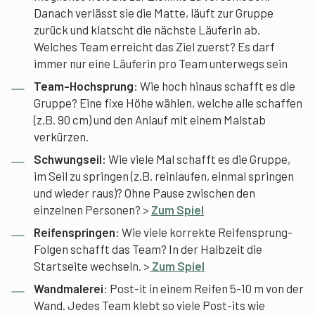
Danach verlässt sie die Matte, läuft zur Gruppe
zurück und klatscht die nächste Läuferin ab.
Welches Team erreicht das Ziel zuerst? Es darf
immer nur eine Läuferin pro Team unterwegs sein
Team-Hochsprung:
Wie hoch hinaus schafft es die
Gruppe? Eine fixe Höhe wählen, welche alle schaffen
(z.B. 90 cm) und den Anlauf mit einem Malstab
verkürzen.
Schwungseil:
Wie viele Mal schafft es die Gruppe,
im Seil zu springen (z.B. reinlaufen, einmal springen
und wieder raus)? Ohne Pause zwischen den
einzelnen Personen? >
Zum Spiel
Reifenspringen
: Wie viele korrekte Reifensprung-
Folgen schafft das Team? In der Halbzeit die
Startseite wechseln. >
Zum Spiel
Wandmalerei
: Post-it in einem Reifen 5-10 m von der
Wand. Jedes Team klebt so viele Post-its wie