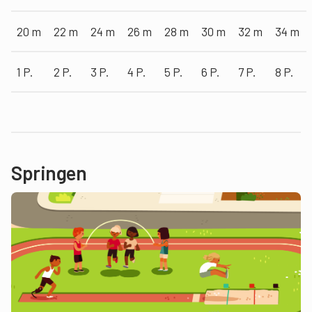
20 m
22 m
24 m
26 m
28 m
30 m
32 m
34 m
1 P.
2 P.
3 P.
4 P.
5 P.
6 P.
7 P.
8 P.
Springen