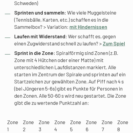
Schweden)
Sprinten und sammeln:
Wie viele Muggelsteine
(Tennisbälle, Karten, etc.) schaffen es in die
Sammelbox? > Variation:
mit Hindernissen
Laufen mit Widerstand:
Wer schafft es, gegen
einen Zugwiderstand schnell zu laufen? >
Zum Spiel
Sprint in die Zone:
Spiralförmig sind Zonen (z.B.
Zone mit 4 Hütchen oder einer Matte) mit
unterschiedlichen Laufdistanzen markiert. Alle
starten im Zentrum der Spirale und sprinten auf ein
Startzeichen zur gewählten Zone. Auf Piff nach 4 s
(bei Jüngeren 5-6s) gibt es Punkte für Personen in
den Zonen. Alle 50-60 s wird neu gestartet. Die Zone
gibt die zu wertende Punktzahl an:
Zone
Zone
Zone
Zone
Zone
Zone
Zone
Zone
1
2
3
4
5
6
7
8