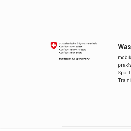
Was 
mobile
praxi
Sport
Train