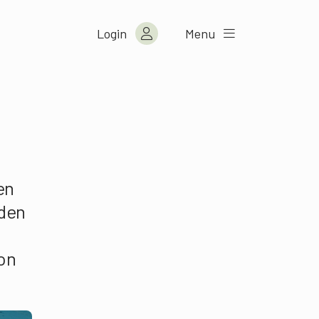
Login
Menu
en
rden
on