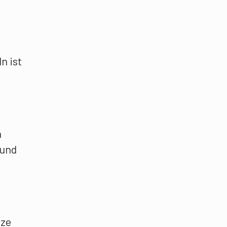
n ist
n
 und
ize