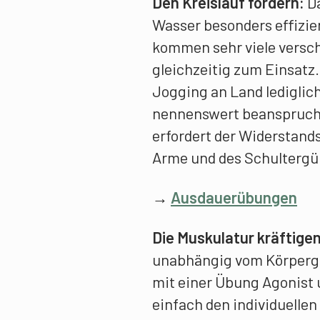
Den Kreislauf fordern:
Da
Wasser besonders effizie
kommen sehr viele versc
gleichzeitig zum Einsatz
Jogging an Land lediglic
nennenswert beanspruch
erfordert der Widerstand
Arme und des Schultergür
→
Ausdauerübungen
Die Muskulatur kräftigen
unabhängig vom Körperge
mit einer Übung Agonist 
einfach den individuelle