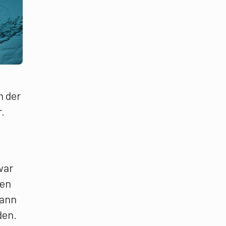
n der
.
war
nen
kann
den.