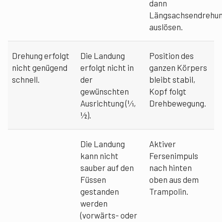
dann
Längsachsendrehu
auslösen.
Drehung erfolgt
Die Landung
Position des
nicht genügend
erfolgt nicht in
ganzen Körpers
schnell.
der
bleibt stabil,
gewünschten
Kopf folgt
Ausrichtung (1⁄1,
Drehbewegung.
½).
Die Landung
Aktiver
kann nicht
Fersenimpuls
sauber auf den
nach hinten
Füssen
oben aus dem
gestanden
Trampolin.
werden
(vorwärts- oder