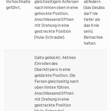
Vorhochhalte
gleichzeitigem Anfersen
abfedern
geführt.
nach hinten oben in eine
(das Gesäss
gehockte Position.
darf nie
Anschliessend öffnen
tiefer als
mit Drehung in eine
das Knie
gestreckte Position
sein),
(Hula-Schraube).
Beinachse
halten.
Salto gebückt: Aktives
Einrollen des
Oberkörpers in eine
gebückte Position. Die
Fersen gleichzeitig nach
oben hinten führen.
Anschliessend öffnen
mit Drehung in eine
gestreckte Position
(Hula-Schraube).