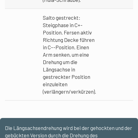
Salto gestreckt:
Steigphase in C+-
Position. Fersen aktiv
Richtung Decke führen
in C–-Position. Einen
Arm senken, um eine
Drehung um die
Längsachse in
gestreckter Position
einzuleiten
(verlängern/verkürzen).
Die Längsachsendrehung wird bei der gehockten und der
gebückten Version durch die Drehung des