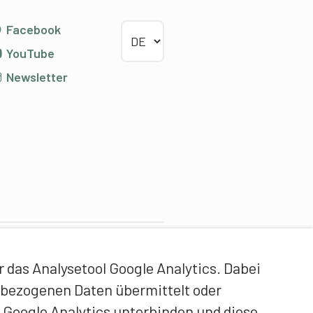
Sprache wählen
Facebook
YouTube
Newsletter
ontentpartner
das Analysetool Google Analytics. Dabei
idgenössische Hochschule
enbezogenen Daten übermittelt oder
ür Sport Magglingen EHSM
 Google Analytics unterbinden und diese