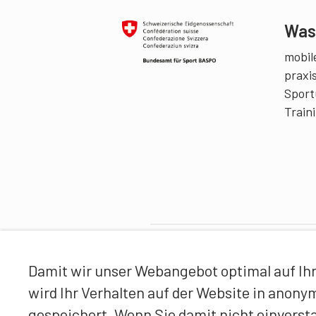
Was 
mobile
praxi
Sport
Train
Partner
Damit wir unser Webangebot optimal auf Ihr
wird Ihr Verhalten auf der Website in anon
gespeichert. Wenn Sie damit nicht einverst