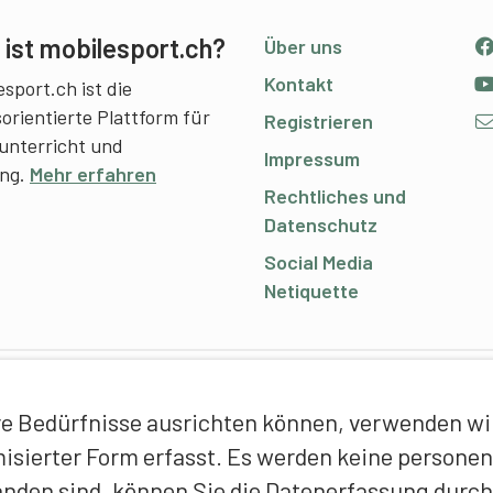
ist mobilesport.ch?
Über uns
Kontakt
sport.ch ist die
sorientierte Plattform für
Registrieren
unterricht und
Impressum
ing.
Mehr erfahren
Rechtliches und
Datenschutz
Social Media
Netiquette
C
e Bedürfnisse ausrichten können, verwenden wir 
E
ymisierter Form erfasst. Es werden keine person
f
anden sind, können Sie die Datenerfassung durch