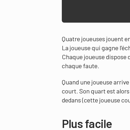
Quatre joueuses jouent e
La joueuse qui gagne l’éc
Chaque joueuse dispose de
chaque faute.
Quand une joueuse arrive à
court. Son quart est alors
dedans (cette joueuse cou
Plus facile