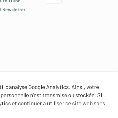
YouTube
Newsletter
Partenaires de contenus
il d’analyse Google Analytics. Ainsi, votre
Haute école fédérale de sport
ersonnelle n’est transmise ou stockée. Si
de Macolin HEFSM
tics et continuer à utiliser ce site web sans
Formation des entraîneurs
Suisse