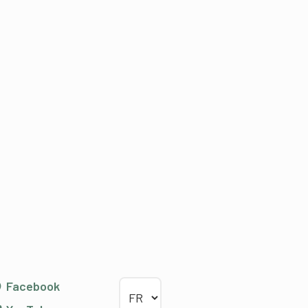
Choisir la langue
Facebook