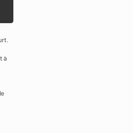
rt.
t à
le