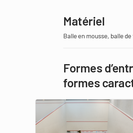
Matériel
Balle en mousse, balle de
Formes d’ent
formes caract