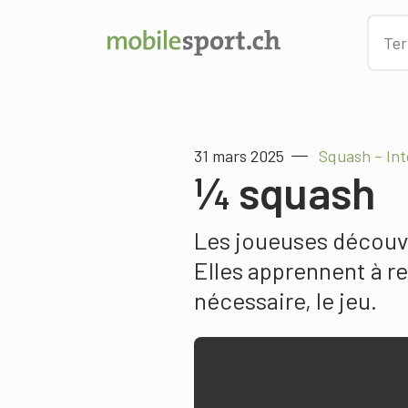
31 mars 2025
Squash – Int
¼ squash
Les joueuses découvr
Elles apprennent à re
nécessaire, le jeu.