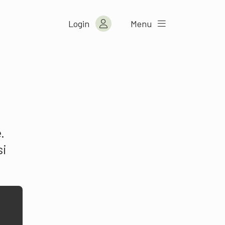
Login
Menu
.
si