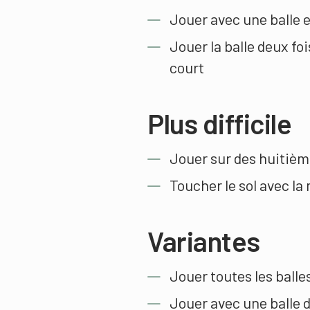
Jouer avec une balle
Jouer la balle deux foi
court
Plus difficile
Jouer sur des huitième
Toucher le sol avec la 
Variantes
Jouer toutes les balle
Jouer avec une balle d